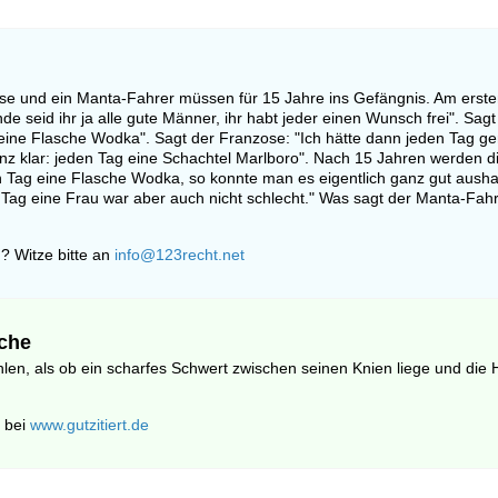
ose und ein Manta-Fahrer müssen für 15 Jahre ins Gefängnis. Am erst
e seid ihr ja alle gute Männer, ihr habt jeder einen Wunsch frei". Sagt
eine Flasche Wodka". Sagt der Franzose: "Ich hätte dann jeden Tag ge
z klar: jeden Tag eine Schachtel Marlboro". Nach 15 Jahren werden di
n Tag eine Flasche Wodka, so konnte man es eigentlich ganz gut aushal
 Tag eine Frau war aber auch nicht schlecht." Was sagt der Manta-Fah
? Witze bitte an
info@123recht.net
che
ühlen, als ob ein scharfes Schwert zwischen seinen Knien liege und die 
 bei
www.gutzitiert.de