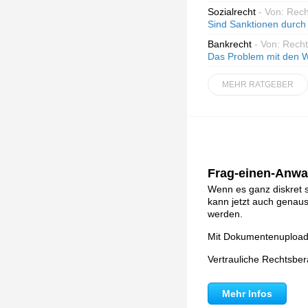
Sozialrecht
- Von: Rec
Sind Sanktionen durch
Bankrecht
- Von: Rech
Das Problem mit den W
MEHR RATGEBER
Frag-einen-Anwal
Wenn es ganz diskret s
kann jetzt auch genau
werden.
Mit Dokumentenupload, 
Vertrauliche Rechtsbe
Mehr Infos