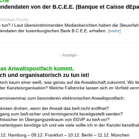
che
ndendaten von der B.C.E.E. (Banque et Caisse dEpar
hristian Fuchs
 tun? / Laut übereinstimmenden Medienberichten haben die Steuerf
endaten der luxemburgischen Bank B.C.E.E. erhalten.
[mehr]
- Anzeige -
das Anwaltspostfach kommt.
ch und organisatorisch zu tun ist!
Doch kaum einer weiß, was genau auf die Anwaltschaft zukommt. Wo li
er Kanzleiorganisation? Welche Fallstricke lassen sich im Vorfeld ver
tensivseminar zum besonderen elektronischen Anwaltspostfach:
risen drohen, wenn der Anwalt das beA nicht eröffnet?
gang zum beA sicher und termingerecht bereitgestellt werden?
chtssicher im Übergangszeitraum von EGVP zu beA vor?
artentypen benötige ich und wie viele sollte ich in der Kanzlei bereitha
.12. Hamburg – 09.12. Frankfurt – 10.12. Berlin – 11.12. München