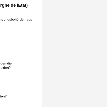
gne de lEtat)
ahndungsbehörden aus
egen die
meiden?
lten?