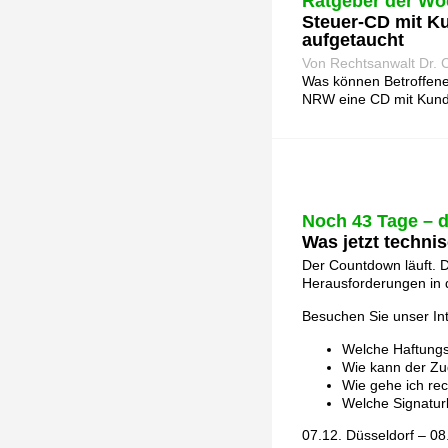
Ratgeber der Wo
Steuer-CD mit Ku
aufgetaucht
Von Rechtsanwalt Dr. C
Was können Betroffene
NRW eine CD mit Kund
Noch 43 Tage – 
Was jetzt technis
Der Countdown läuft. 
Herausforderungen in d
Besuchen Sie unser In
Welche Haftungsk
Wie kann der Zu
Wie gehe ich re
Welche Signaturk
07.12. Düsseldorf – 08