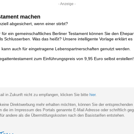
- Anzeige -
estament machen
nziell abgesichert, wenn einer stirbt?
für ein gemeinschaftliches Berliner Testament können Sie den Ehepart
ls Schlusserben. Was das heißt? Unsere intelligente Vorlage erklärt es
ge kann auch für eingetragene Lebenspartnerschaften genutzt werden.
gattentestament zum Einführungspreis von 9,95 Euro selbst erstellen!
il in Zukunft nicht zu empfangen, klicken Sie bitte
hier
.
eine Direktwerbung mehr erhalten möchten, können Sie der entsprechenden
 an die im Impressum des Portals genannte E-Mail Adresse oder schriftlich 
für andere als die Übermittlungskosten nach den Basistarifen entstehen.