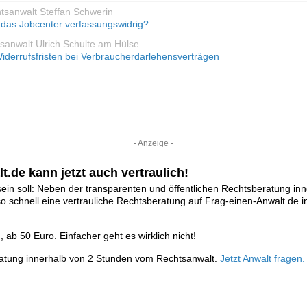
htsanwalt Steffan Schwerin
 das Jobcenter verfassungswidrig?
tsanwalt Ulrich Schulte am Hülse
iderrufsfristen bei Verbraucherdarlehensverträgen
- Anzeige -
t.de kann jetzt auch vertraulich!
ein soll: Neben der transparenten und öffentlichen Rechtsberatung in
so schnell eine vertrauliche Rechtsberatung auf Frag-einen-Anwalt.d
ab 50 Euro. Einfacher geht es wirklich nicht!
ratung innerhalb von 2 Stunden vom Rechtsanwalt.
Jetzt Anwalt fragen.