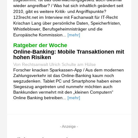
wieder angreifbar? / Was hat sich inhaltlich geändert seit
2010, gibt es weitere Kritik- und Angriffspunkte?
123recht.net im Interview mit Fachanwalt für IT-Recht
Krischan Lang über persönliche Daten, Speicherfristen,
Whistleblower, Berufsgeheimnisträger und die
Europäische Kommission...
[mehr]
Ratgeber der Woche
Online-Banking: Mobile Transaktionen mit
hohen Risiken
Von Rechtsanwalt Ulrich Schulte am Hülse
Forscher knacken Sparkassen-App / Aus dem modernen
Zahlungsverkehr ist das Online-Banking kaum noch
wegzudenken. Tablet PC und Smartphone haben einen
Siegeszug angetreten und nunmehr möchten auch
Bankkunden vermehrt mit den „kleinen Computern“
Online Banking betreiben...
[mehr]
- Anzeige -