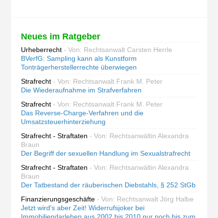
Neues im Ratgeber
Urheberrecht
- Von: Rechtsanwalt Carsten Herrle
BVerfG: Sampling kann als Kunstform
Tonträgerherstellerrechte überwiegen
Strafrecht
- Von: Rechtsanwalt Frank M. Peter
Die Wiederaufnahme im Strafverfahren
Strafrecht
- Von: Rechtsanwalt Frank M. Peter
Das Reverse-Charge-Verfahren und die
Umsatzsteuerhinterziehung
Strafrecht - Straftaten
- Von: Rechtsanwältin Alexandra
Braun
Der Begriff der sexuellen Handlung im Sexualstrafrecht
Strafrecht - Straftaten
- Von: Rechtsanwältin Alexandra
Braun
Der Tatbestand der räuberischen Diebstahls, § 252 StGb
Finanzierungsgeschäfte
- Von: Rechtsanwalt Jörg Halbe
Jetzt wird's aber Zeit! Widerrufsjoker bei
Immobiliendarlehen aus 2002 bis 2010 nur noch bis zum