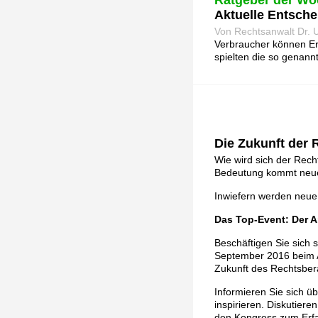
Ratgeber der Wo
Aktuelle Entsch
Von Rechtsanwalt Dr. U
Verbraucher können Er
spielten die so genan
Die Zukunft der
Wie wird sich der Rec
Bedeutung kommt neue
Inwiefern werden neue
Das Top-Event: Der 
Beschäftigen Sie sich 
September 2016 beim An
Zukunft des Rechtsber
Informieren Sie sich ü
inspirieren. Diskutiere
den Kongress zum Erfa