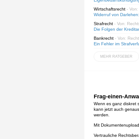
Eigenbedarfskündigung o
Wirtschaftsrecht
- Von:
Widerruf von Darlehen:
Strafrecht
- Von: Recht
Die Folgen der Kredit
Bankrecht
- Von: Recht
Ein Fehler im Strafverf
MEHR RATGEBER
Frag-einen-Anwal
Wenn es ganz diskret s
kann jetzt auch genau
werden.
Mit Dokumentenupload, 
Vertrauliche Rechtsbe