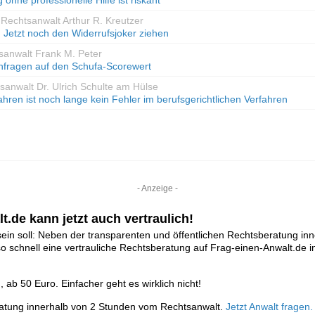
hne professionelle Hilfe ist riskant
 Rechtsanwalt Arthur R. Kreutzer
 Jetzt noch den Widerrufsjoker ziehen
sanwalt Frank M. Peter
anfragen auf den Schufa-Scorewert
sanwalt Dr. Ulrich Schulte am Hülse
ahren ist noch lange kein Fehler im berufsgerichtlichen Verfahren
- Anzeige -
t.de kann jetzt auch vertraulich!
ein soll: Neben der transparenten und öffentlichen Rechtsberatung in
so schnell eine vertrauliche Rechtsberatung auf Frag-einen-Anwalt.d
ab 50 Euro. Einfacher geht es wirklich nicht!
ratung innerhalb von 2 Stunden vom Rechtsanwalt.
Jetzt Anwalt fragen.