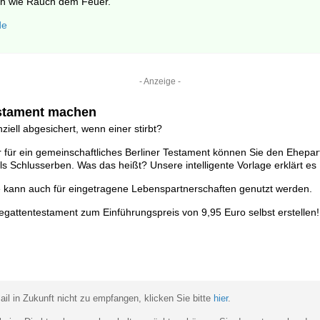
nah wie Rauch dem Feuer.
de
- Anzeige -
estament machen
nziell abgesichert, wenn einer stirbt?
für ein gemeinschaftliches Berliner Testament können Sie den Ehepart
ls Schlusserben. Was das heißt? Unsere intelligente Vorlage erklärt es
ge kann auch für eingetragene Lebenspartnerschaften genutzt werden.
gattentestament zum Einführungspreis von 9,95 Euro selbst erstellen!
il in Zukunft nicht zu empfangen, klicken Sie bitte
hier
.