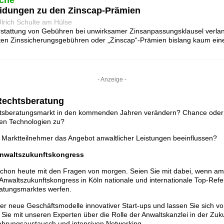
che
eidungen zu den Zinscap-Prämien
lrich Schulte am Hülse
stattung von Gebühren bei unwirksamer Zinsanpassungsklausel verlan
nten Zinssicherungsgebühren oder „Zinscap“-Prämien bislang kaum ein
- Anzeige -
 Rechtsberatung
htsberatungsmarkt in den kommenden Jahren verändern? Chance oder
n Technologien zu?
 Marktteilnehmer das Angebot anwaltlicher Leistungen beeinflussen?
Anwaltszukunftskongress
schon heute mit den Fragen von morgen. Seien Sie mit dabei, wenn am
waltszukunftskongress in Köln nationale und internationale Top-Refer
atungsmarktes werfen.
ber neue Geschäftsmodelle innovativer Start-ups und lassen Sie sich vo
n Sie mit unseren Experten über die Rolle der Anwaltskanzlei in der Zuk
hrungsaustausch und intensiven Networking.