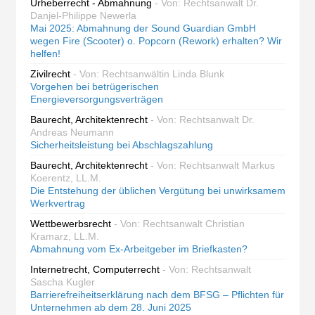
Urheberrecht - Abmahnung
- Von: Rechtsanwalt Dr.
Danjel-Philippe Newerla
Mai 2025: Abmahnung der Sound Guardian GmbH
wegen Fire (Scooter) o. Popcorn (Rework) erhalten? Wir
helfen!
Zivilrecht
- Von: Rechtsanwältin Linda Blunk
Vorgehen bei betrügerischen
Energieversorgungsverträgen
Baurecht, Architektenrecht
- Von: Rechtsanwalt Dr.
Andreas Neumann
Sicherheitsleistung bei Abschlagszahlung
Baurecht, Architektenrecht
- Von: Rechtsanwalt Markus
Koerentz, LL.M.
Die Entstehung der üblichen Vergütung bei unwirksamem
Werkvertrag
Wettbewerbsrecht
- Von: Rechtsanwalt Christian
Kramarz, LL.M.
Abmahnung vom Ex-Arbeitgeber im Briefkasten?
Internetrecht, Computerrecht
- Von: Rechtsanwalt
Sascha Kugler
Barrierefreiheitserklärung nach dem BFSG – Pflichten für
Unternehmen ab dem 28. Juni 2025