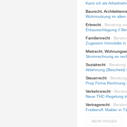
Kann ich als Arbeitneh
Baurecht, Architektenr
Wohnnutzung im alten
Erbrecht
- Beratung vo
Erbausschlagung // Bes
Familienrecht
- Beratu
Zugewinn Immobilie in
Mietrecht, Wohnungse
Stromrechnung an recht
Sozialrecht
- Beratung 
Ablehnung (Bescheid) 
Steuerrecht
- Beratun
Prop Firma Rechnung 
Verkehrsrecht
- Beratu
Neue THC-Regelung im
Vertragsrecht
- Beratu
Freiberufl. Makler in T
MEHR FRAGEN