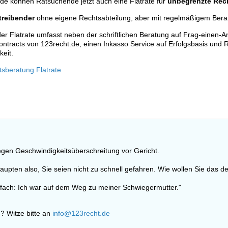
de können Ratsuchende jetzt auch eine Flatrate für
unbegrenzte Rec
reibender
ohne eigene Rechtsabteilung, aber mit regelmäßigem Ber
r Flatrate umfasst neben der schriftlichen Beratung auf Frag-einen-A
ontracts von 123recht.de, einen Inkasso Service auf Erfolgsbasis und R
keit.
tsberatung Flatrate
egen Geschwindigkeitsüberschreitung vor Gericht.
haupten also, Sie seien nicht zu schnell gefahren. Wie wollen Sie das 
nfach: Ich war auf dem Weg zu meiner Schwiegermutter."
? Witze bitte an
info@123recht.de