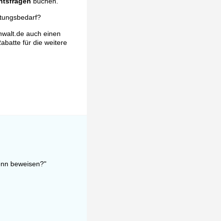
htsfragen
buchen.
atungsbedarf?
nwalt.de auch einen
abatte für die weitere
denn beweisen?"