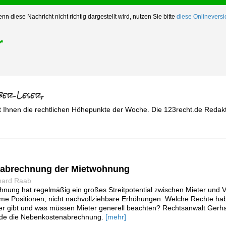
nn diese Nachricht nicht richtig dargestellt wird, nutzen Sie bitte
diese Onlineversi
r
t Ihnen die rechtlichen Höhepunkte der Woche. Die 123recht.de Redakt
nabrechnung der Mietwohnung
hard Raab
nung hat regelmäßig ein großes Streitpotential zwischen Mieter und 
me Positionen, nicht nachvollziehbare Erhöhungen. Welche Rechte ha
ler gibt und was müssen Mieter generell beachten? Rechtsanwalt Gerha
t.de die Nebenkostenabrechnung.
[mehr]