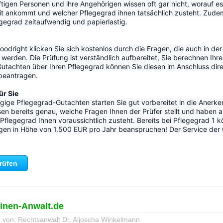
tigen Personen und ihre Angehörigen wissen oft gar nicht, worauf es
it ankommt und welcher Pflegegrad ihnen tatsächlich zusteht. Zudem 
egrad zeitaufwendig und papierlastig.
odright klicken Sie sich kostenlos durch die Fragen, die auch in der o
werden. Die Prüfung ist verständlich aufbereitet, Sie berechnen Ihre
utachten über Ihren Pflegegrad können Sie diesen im Anschluss dir
 beantragen.
ür Sie
ige Pflegegrad-Gutachten starten Sie gut vorbereitet in die Anerke
en bereits genau, welche Fragen Ihnen der Prüfer stellt und haben a
flegegrad Ihnen voraussichtlich zusteht. Bereits bei Pflegegrad 1 k
gen in Höhe von 1.500 EUR pro Jahr beanspruchen! Der Service der Go
prüfen
einen-Anwalt.de
g von: Rechtsanwalt Dr. Aljoscha Winkelmann