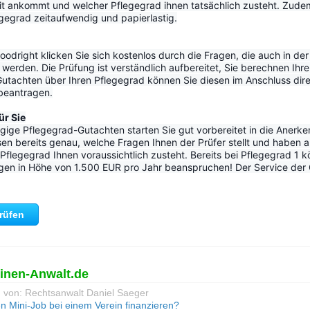
it ankommt und welcher Pflegegrad ihnen tatsächlich zusteht. Zudem 
egrad zeitaufwendig und papierlastig.
odright klicken Sie sich kostenlos durch die Fragen, die auch in der o
werden. Die Prüfung ist verständlich aufbereitet, Sie berechnen Ihre
utachten über Ihren Pflegegrad können Sie diesen im Anschluss dir
 beantragen.
ür Sie
ige Pflegegrad-Gutachten starten Sie gut vorbereitet in die Anerke
en bereits genau, welche Fragen Ihnen der Prüfer stellt und haben a
flegegrad Ihnen voraussichtlich zusteht. Bereits bei Pflegegrad 1 k
gen in Höhe von 1.500 EUR pro Jahr beanspruchen! Der Service der Go
prüfen
einen-Anwalt.de
g von: Rechtsanwalt Daniel Saeger
n Mini-Job bei einem Verein finanzieren?