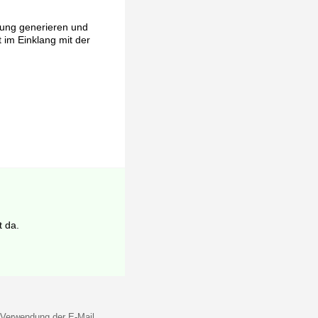
rung generieren und
t im Einklang mit der
t da.
 Verwendung der E-Mail