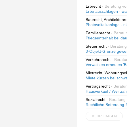
Erbrecht
- Beratung vo
Erbe ausschlagen - wa
Baurecht, Architektenr
Photovoltaikanlage - nic
Familienrecht
- Beratu
Pflegeunterhalt bei da
Steuerrecht
- Beratung
3-Objekt-Grenze gewer
Verkehrsrecht
- Berat
Verwaistes erneutes 'B
Mietrecht, Wohnungse
Miete kürzen bei sch
Vertragsrecht
- Beratu
Hausverkauf / Wer zah
Sozialrecht
- Beratung
Rechtliche Betreuung-
MEHR FRAGEN