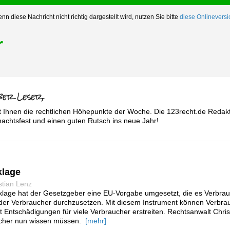
nn diese Nachricht nicht richtig dargestellt wird, nutzen Sie bitte
diese Onlineversi
r
t Ihnen die rechtlichen Höhepunkte der Woche. Die 123recht.de Redakt
achtsfest und einen guten Rutsch ins neue Jahr!
klage
stian Lenz
eklage hat der Gesetzgeber eine EU-Vorgabe umgesetzt, die es Verbra
e der Verbraucher durchzusetzen. Mit diesem Instrument können Verbra
t Entschädigungen für viele Verbraucher erstreiten. Rechtsanwalt Chris
ucher nun wissen müssen.
[mehr]