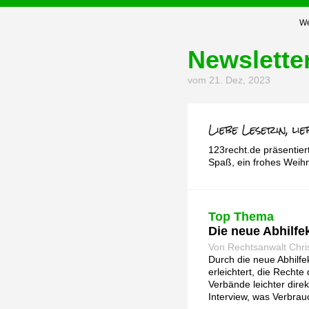
We
Newslette
vom 21. Dez, 2023
123recht.de präsentier
Spaß, ein frohes Weihn
Top Thema
Die neue Abhilfe
Von Rechtsanwalt Chri
Durch die neue Abhilf
erleichtert, die Recht
Verbände leichter direk
Interview, was Verbra