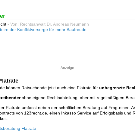
er
echt
- Von: Rechtsanwalt Dr. Andreas Neumann
oire der Konfliktvorsorge für mehr Baufreude
- Anzeige -
latrate
de können Ratsuchende jetzt auch eine Flatrate für
unbegrenzte Rec
reibender
ohne eigene Rechtsabteilung, aber mit regelmäßigem Ber
r Flatrate umfasst neben der schriftlichen Beratung auf Frag-einen-A
ontracts von 123recht.de, einen Inkasso Service auf Erfolgsbasis und R
keit.
tsberatung Flatrate