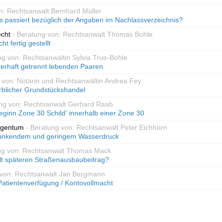
n: Rechtsanwalt Bernhard Müller
s passiert bezüglich der Angaben im Nachlassverzeichnis?
echt
- Beratung von: Rechtsanwalt Thomas Bohle
ht fertig gestellt
ng von: Rechtsanwältin Sylvia True-Bohle
uerhaft getrennt lebenden Paaren
 von: Notarin und Rechtsanwältin Andrea Fey
blicher Grundstückshandel
ung von: Rechtsanwalt Gerhard Raab
eginn Zone 30 Schild' innerhalb einer Zone 30
igentum
- Beratung von: Rechtsanwalt Peter Eichhorn
wankendem und geringem Wasserdruck
ng von: Rechtsanwalt Thomas Mack
lt späteren Straßenausbaubeitrag?
 von: Rechtsanwalt Jan Bergmann
Patientenverfügung / Kontovollmacht