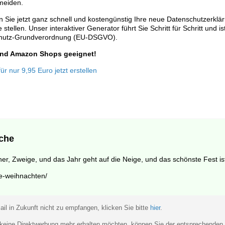
meiden.
 Sie jetzt ganz schnell und kostengünstig Ihre neue Datenschutzerklä
stellen. Unser interaktiver Generator führt Sie Schritt für Schritt und is
chutz-Grundverordnung (EU-DSGVO).
 und Amazon Shops geeignet!
r nur 9,95 Euro jetzt erstellen
che
r, Zweige, und das Jahr geht auf die Neige, und das schönste Fest is
te-weihnachten/
il in Zukunft nicht zu empfangen, klicken Sie bitte
hier
.
eine Direktwerbung mehr erhalten möchten, können Sie der entsprechenden