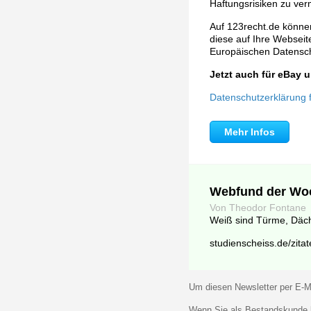
Haftungsrisiken zu ver
Auf 123recht.de können
diese auf Ihre Webseite 
Europäischen Datens
Jetzt auch für eBay
Datenschutzerklärung fü
Mehr Infos
Webfund der Wo
Von Theodor Fontane
Weiß sind Türme, Däche
studienscheiss.de/zita
Um diesen Newsletter per E-Ma
Wenn Sie als Bestandskunde k