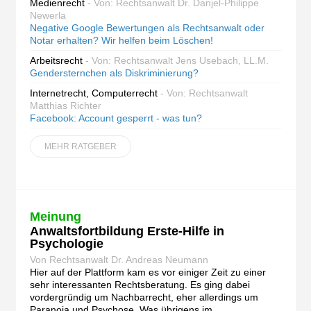
Medienrecht
- Von: Rechtsanwalt Dr. Danjel-Philippe
Newerla
Negative Google Bewertungen als Rechtsanwalt oder
Notar erhalten? Wir helfen beim Löschen!
Arbeitsrecht
- Von: Rechtsanwalt Jens Usebach, LL.M.
Gendersternchen als Diskriminierung?
Internetrecht, Computerrecht
- Von: Rechtsanwalt
Matthias Richter
Facebook: Account gesperrt - was tun?
MEHR RATGEBER
Meinung
Anwaltsfortbildung Erste-Hilfe in
Psychologie
Von Rechtsanwalt Dr. Andreas Neumann
Hier auf der Plattform kam es vor einiger Zeit zu einer
sehr interessanten Rechtsberatung. Es ging dabei
vordergründig um Nachbarrecht, eher allerdings um
Paranoia und Psychose. Was übrigens im