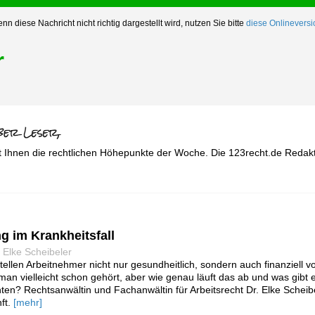
nn diese Nachricht nicht richtig dargestellt wird, nutzen Sie bitte
diese Onlineversi
r
t Ihnen die rechtlichen Höhepunkte der Woche. Die 123recht.de Redakt
g im Krankheitsfall
 Elke Scheibeler
ellen Arbeitnehmer nicht nur gesundheitlich, sondern auch finanziell 
man vielleicht schon gehört, aber wie genau läuft das ab und was gibt e
en? Rechtsanwältin und Fachanwältin für Arbeitsrecht Dr. Elke Scheibel
ft.
[mehr]