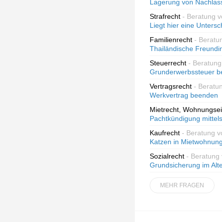
Lagerung von Nachlas
Strafrecht
- Beratung 
Liegt hier eine Unters
Familienrecht
- Beratu
Thailändische Freundi
Steuerrecht
- Beratung
Grunderwerbssteuer be
Vertragsrecht
- Beratu
Werkvertrag beenden
Mietrecht, Wohnungse
Pachtkündigung mittel
Kaufrecht
- Beratung v
Katzen in Mietwohnun
Sozialrecht
- Beratung 
Grundsicherung im Alter
MEHR FRAGEN