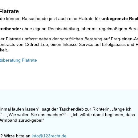
latrate
de können Ratsuchende jetzt auch eine Flatrate für
unbegrenzte Rec
reibender
ohne eigene Rechtsabteilung, aber mit regelmäßigem Ber
r Flatrate umfasst neben der schriftlichen Beratung auf Frag-einen-A
ontracts von 123recht.de, einen Inkasso Service auf Erfolgsbasis und R
keit.
tsberatung Flatrate
nmal laufen lassen“, sagt der Taschendieb zur Richterin, „fange ich
!“ – „Wie wollen Sie das machen?“ – „Ich würde damit beginnen, dass
s Armband zurückgebe!“
? Witze bitte an
info@123recht.de