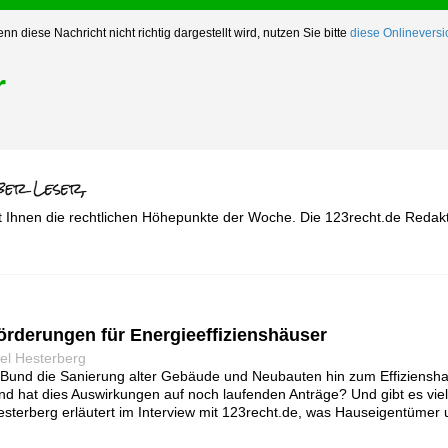
nn diese Nachricht nicht richtig dargestellt wird, nutzen Sie bitte
diese Onlineversi
r
t Ihnen die rechtlichen Höhepunkte der Woche. Die 123recht.de Redakt
rderungen für Energieeffizienshäuser
el Hesterberg
 Bund die Sanierung alter Gebäude und Neubauten hin zum Effizienshau
d hat dies Auswirkungen auf noch laufenden Anträge? Und gibt es viell
esterberg erläutert im Interview mit 123recht.de, was Hauseigentümer