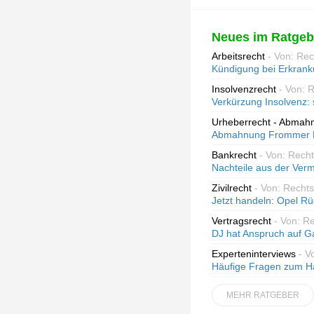
Neues im Ratgeb
Arbeitsrecht
- Von: Re
Kündigung bei Erkran
Insolvenzrecht
- Von: 
Verkürzung Insolvenz: 
Urheberrecht - Abmah
Abmahnung Frommer Le
Bankrecht
- Von: Rech
Nachteile aus der Ver
Zivilrecht
- Von: Rechts
Jetzt handeln: Opel R
Vertragsrecht
- Von: R
DJ hat Anspruch auf G
Experteninterviews
- V
Häufige Fragen zum H
MEHR RATGEBER