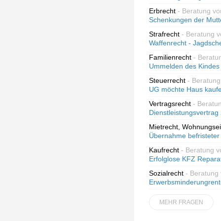
Erbrecht
- Beratung vo
Schenkungen der Mutt
Strafrecht
- Beratung v
Waffenrecht - Jagdsch
Familienrecht
- Beratu
Ummelden des Kindes
Steuerrecht
- Beratun
UG möchte Haus kaufen
Vertragsrecht
- Beratu
Dienstleistungsvertra
Mietrecht, Wohnungse
Übernahme befristeter 
Kaufrecht
- Beratung v
Erfolglose KFZ Reparat
Sozialrecht
- Beratung 
Erwerbsminderungrent
MEHR FRAGEN