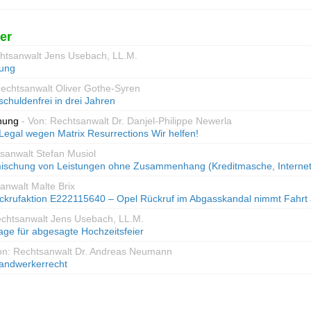
er
chtsanwalt Jens Usebach, LL.M.
kung
Rechtsanwalt Oliver Gothe-Syren
schuldenfrei in drei Jahren
nung
- Von: Rechtsanwalt Dr. Danjel-Philippe Newerla
gal wegen Matrix Resurrections Wir helfen!
tsanwalt Stefan Musiol
mischung von Leistungen ohne Zusammenhang (Kreditmasche, Internet
anwalt Malte Brix
ückrufaktion E222115640 – Opel Rückruf im Abgasskandal nimmt Fahrt 
echtsanwalt Jens Usebach, LL.M.
age für abgesagte Hochzeitsfeier
on: Rechtsanwalt Dr. Andreas Neumann
andwerkerrecht