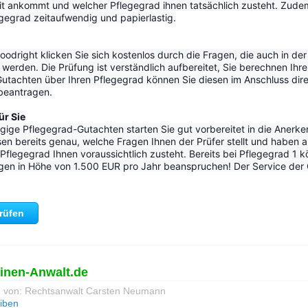
it ankommt und welcher Pflegegrad ihnen tatsächlich zusteht. Zudem 
egrad zeitaufwendig und papierlastig.
odright klicken Sie sich kostenlos durch die Fragen, die auch in der o
werden. Die Prüfung ist verständlich aufbereitet, Sie berechnen Ihre
utachten über Ihren Pflegegrad können Sie diesen im Anschluss dir
 beantragen.
ür Sie
ige Pflegegrad-Gutachten starten Sie gut vorbereitet in die Anerke
en bereits genau, welche Fragen Ihnen der Prüfer stellt und haben a
flegegrad Ihnen voraussichtlich zusteht. Bereits bei Pflegegrad 1 k
gen in Höhe von 1.500 EUR pro Jahr beanspruchen! Der Service der Go
prüfen
einen-Anwalt.de
g von: Rechtsanwalt Carsten Neumann
eiben