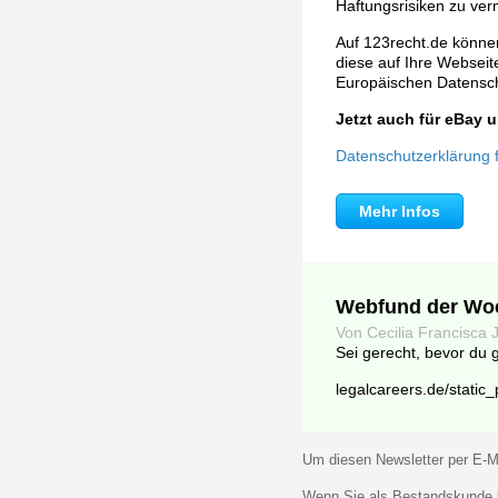
Haftungsrisiken zu ver
Auf 123recht.de können
diese auf Ihre Webseite 
Europäischen Datens
Jetzt auch für eBay
Datenschutzerklärung fü
Mehr Infos
Webfund der Wo
Von Cecilia Francisca 
Sei gerecht, bevor du g
legalcareers.de/static
Um diesen Newsletter per E-Ma
Wenn Sie als Bestandskunde k