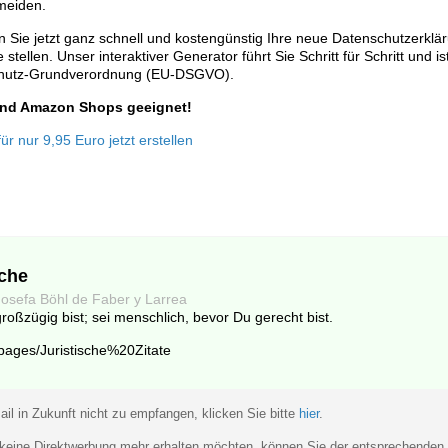
meiden.
 Sie jetzt ganz schnell und kostengünstig Ihre neue Datenschutzerklä
stellen. Unser interaktiver Generator führt Sie Schritt für Schritt und is
chutz-Grundverordnung (EU-DSGVO).
 und Amazon Shops geeignet!
r nur 9,95 Euro jetzt erstellen
che
Josefa Böhl de Faber y Larrea
roßzügig bist; sei menschlich, bevor Du gerecht bist.
_pages/Juristische%20Zitate
il in Zukunft nicht zu empfangen, klicken Sie bitte
hier
.
eine Direktwerbung mehr erhalten möchten, können Sie der entsprechenden