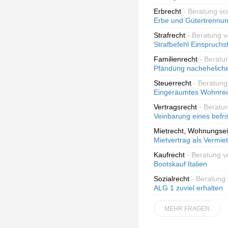
Erbrecht
- Beratung vo
Erbe und Gütertrennun
Strafrecht
- Beratung 
Strafbefehl Einspruchsf
Familienrecht
- Beratu
Pfändung nacheheliche
Steuerrecht
- Beratung
Eingeräumtes Wohnrech
Vertragsrecht
- Beratu
Veinbarung eines befri
Mietrecht, Wohnungse
Mietvertrag als Vermie
Kaufrecht
- Beratung v
Bootskauf Italien
Sozialrecht
- Beratung 
ALG 1 zuviel erhalten
MEHR FRAGEN