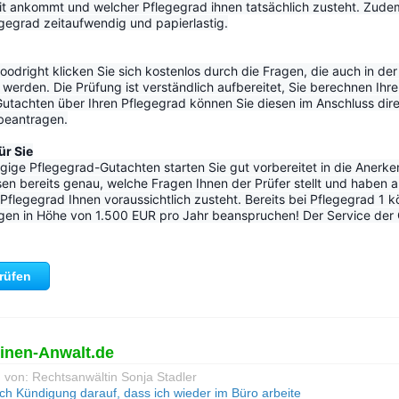
it ankommt und welcher Pflegegrad ihnen tatsächlich zusteht. Zudem 
egrad zeitaufwendig und papierlastig.
odright klicken Sie sich kostenlos durch die Fragen, die auch in der o
werden. Die Prüfung ist verständlich aufbereitet, Sie berechnen Ihre
utachten über Ihren Pflegegrad können Sie diesen im Anschluss dir
 beantragen.
ür Sie
ige Pflegegrad-Gutachten starten Sie gut vorbereitet in die Anerke
en bereits genau, welche Fragen Ihnen der Prüfer stellt und haben a
flegegrad Ihnen voraussichtlich zusteht. Bereits bei Pflegegrad 1 k
gen in Höhe von 1.500 EUR pro Jahr beanspruchen! Der Service der Go
prüfen
einen-Anwalt.de
 von: Rechtsanwältin Sonja Stadler
ch Kündigung darauf, dass ich wieder im Büro arbeite