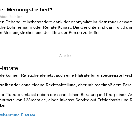
er Meinungsfreiheit?
hias Richter
chen Debatte ist insbesondere dank der Anonymität im Netz rauer gewor
che Böhmermann oder Renate Künast. Die Gerichte sind dann oft damit 
 Meinungsfreiheit und der Ehre der Person zu treffen.
- Anzeige -
latrate
de können Ratsuchende jetzt auch eine Flatrate für
unbegrenzte Rec
reibender
ohne eigene Rechtsabteilung, aber mit regelmäßigem Ber
r Flatrate umfasst neben der schriftlichen Beratung auf Frag-einen-A
ontracts von 123recht.de, einen Inkasso Service auf Erfolgsbasis und R
keit.
tsberatung Flatrate