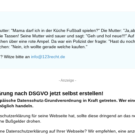
utter: "Mama darf ich in der Küche Fußball spielen?" Die Mutter: "Ja,ab
n die Tassen! Seine Mutter wird sauer und sagt: "Geh und hol neue!!!" A
hen über eine rote Ampel. Da war ein Polizist der fragte: "Hast du noc
chen: "Nein, ich wollte gerade welche kaufen."
? Witze bitte an
info@123recht.de
- Anzeige -
rung nach DSGVO jetzt selbst erstellen!
opäische Datenschutz-Grundverordnung in Kraft getreten. Wer eine
tmöglich handeln.
schutzerklärung für seine Webseite hat, sollte diese dringend an das 
he Bußgelder drohen.
ine Datenschutzerklärung auf Ihrer Webseite? Wir empfehlen, eine anz