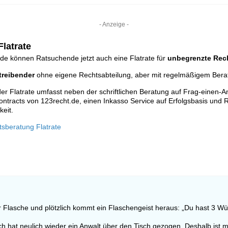
- Anzeige -
latrate
de können Ratsuchende jetzt auch eine Flatrate für
unbegrenzte Rec
reibender
ohne eigene Rechtsabteilung, aber mit regelmäßigem Ber
r Flatrate umfasst neben der schriftlichen Beratung auf Frag-einen-A
ontracts von 123recht.de, einen Inkasso Service auf Erfolgsbasis und R
keit.
tsberatung Flatrate
r Flasche und plötzlich kommt ein Flaschengeist heraus: „Du hast 3 Wün
h hat neulich wieder ein Anwalt über den Tisch gezogen. Deshalb ist 