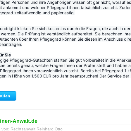
tigen Personen und ihre Angehörigen wissen oft gar nicht, worauf es
it ankommt und welcher Pflegegrad ihnen tatsächlich zusteht. Zudem 
egrad zeitaufwendig und papierlastig.
odright klicken Sie sich kostenlos durch die Fragen, die auch in der o
werden. Die Prüfung ist verständlich aufbereitet, Sie berechnen Ihre
utachten über Ihren Pflegegrad können Sie diesen im Anschluss dir
 beantragen.
ür Sie
ige Pflegegrad-Gutachten starten Sie gut vorbereitet in die Anerke
en bereits genau, welche Fragen Ihnen der Prüfer stellt und haben a
flegegrad Ihnen voraussichtlich zusteht. Bereits bei Pflegegrad 1 k
gen in Höhe von 1.500 EUR pro Jahr beanspruchen! Der Service der Go
prüfen
einen-Anwalt.de
g von: Rechtsanwalt Reinhard Otto