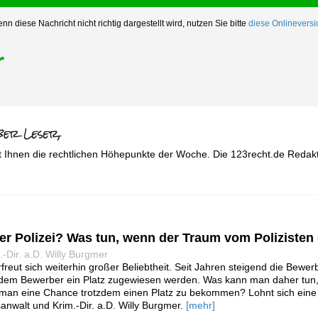
nn diese Nachricht nicht richtig dargestellt wird, nutzen Sie bitte
diese Onlineversi
r
t Ihnen die rechtlichen Höhepunkte der Woche. Die 123recht.de Redakt
r Polizei? Was tun, wenn der Traum vom Polizisten g
-Dir. a.D. Willy Burgmer
erfreut sich weiterhin großer Beliebtheit. Seit Jahren steigend die Bewe
jedem Bewerber ein Platz zugewiesen werden. Was kann man daher tu
man eine Chance trotzdem einen Platz zu bekommen? Lohnt sich eine
sanwalt und Krim.-Dir. a.D. Willy Burgmer.
[mehr]