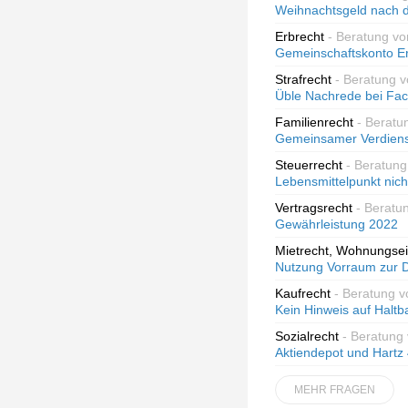
Weihnachtsgeld nach 
Erbrecht
- Beratung vo
Gemeinschaftskonto E
Strafrecht
- Beratung v
Üble Nachrede bei Fa
Familienrecht
- Beratu
Gemeinsamer Verdienst
Steuerrecht
- Beratun
Lebensmittelpunkt nich
Vertragsrecht
- Beratu
Gewährleistung 2022
Mietrecht, Wohnungse
Nutzung Vorraum zur
Kaufrecht
- Beratung v
Kein Hinweis auf Haltb
Sozialrecht
- Beratung 
Aktiendepot und Hartz
MEHR FRAGEN