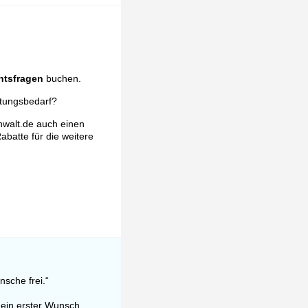
htsfragen
buchen.
atungsbedarf?
nwalt.de auch einen
abatte für die weitere
sche frei.“
mein erster Wunsch