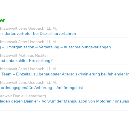
er
chtsanwalt Jens Usebach, LL.M.
indertenvertreter bei Disziplinarverfahren
chtsanwalt Jens Usebach, LL.M.
 – Umorganisation – Versetzung – Ausschreibungsverlangen
htsanwalt Matthias Richter
nd unbezahlter Freistellung?
chtsanwalt Jens Usebach, LL.M.
 Team – Einzelfall zu behaupteter Altersdiskriminierung bei fehlender 
chtsanwalt Jens Usebach, LL.M.
 – ordnungsgemäße Anhörung – Anhörungsfrist
sanwalt Daniel Hesterberg
gen gegen Daimler - Vorwurf der Manipulation von Motoren / unzuläs