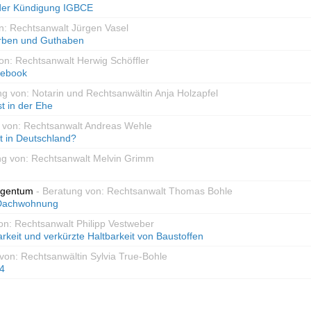
der Kündigung IGBCE
n: Rechtsanwalt Jürgen Vasel
rben und Guthaben
on: Rechtsanwalt Herwig Schöffler
cebook
ng von: Notarin und Rechtsanwältin Anja Holzapfel
 in der Ehe
g von: Rechtsanwalt Andreas Wehle
t in Deutschland?
ng von: Rechtsanwalt Melvin Grimm
igentum
- Beratung von: Rechtsanwalt Thomas Bohle
 Dachwohnung
on: Rechtsanwalt Philipp Vestweber
arkeit und verkürzte Haltbarkeit von Baustoffen
von: Rechtsanwältin Sylvia True-Bohle
 4