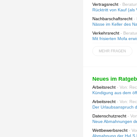
Vertragsrecht
- Beratu
Rücktritt von Kauf (als
Nachbarschaftsrecht
-
Nässe im Keller des 
Verkehrsrecht
- Beratu
Mit frisierten Mofa erwi
MEHR FRAGEN
Neues im Ratgeb
Arbeitsrecht
- Von: Re
Kündigung aus dem öff
Arbeitsrecht
- Von: Re
Der Urlaubsanspruch d
Datenschutzrecht
- Vo
Neue Abmahnungen des
Wettbewerbsrecht
- Vo
Abmahnung der HvLS Re