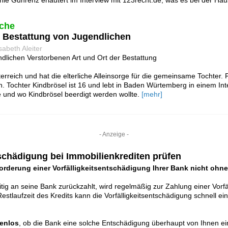
ie Guhrenz erläutert im Interview mit 123recht.de, was es bei der H
che
- Bestattung von Jugendlichen
sabeth Aleiter
dlichen Verstorbenen Art und Ort der Bestattung
terreich und hat die elterliche Alleinsorge für die gemeinsame Tochter. 
 Tochter Kindbrösel ist 16 und lebt in Baden Würtemberg in einem Inter
ie und wo Kindbrösel beerdigt werden wollte.
[mehr]
- Anzeige -
tschädigung bei Immobilienkrediten prüfen
Forderung einer Vorfälligkeitsentschädigung Ihrer Bank nicht ohn
itig an seine Bank zurückzahlt, wird regelmäßig zur Zahlung einer Vorf
Restlaufzeit des Kredits kann die Vorfälligkeitsentschädigung schnell 
enlos
, ob die Bank eine solche Entschädigung überhaupt von Ihnen ei