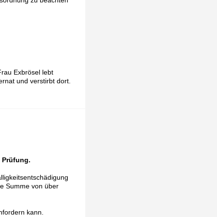
ausordnung zu beachten
Frau Exbrösel lebt
nat und verstirbt dort.
e Prüfung.
älligkeitsentschädigung
eine Summe von über
nfordern kann.