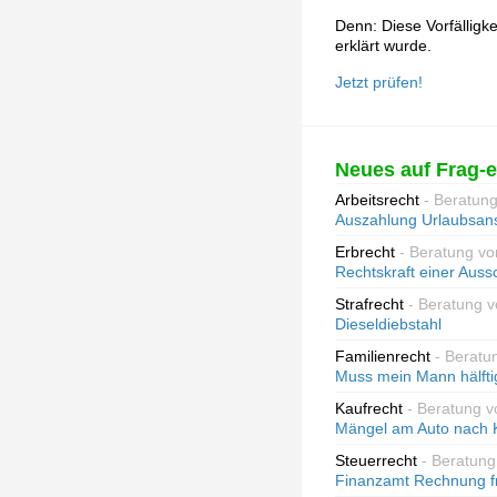
Denn: Diese Vorfälligk
erklärt wurde.
Jetzt prüfen!
Neues auf Frag-e
Arbeitsrecht
- Beratun
Auszahlung Urlaubsans
Erbrecht
- Beratung v
Rechtskraft einer Auss
Strafrecht
- Beratung v
Dieseldiebstahl
Familienrecht
- Beratu
Muss mein Mann hälftig
Kaufrecht
- Beratung v
Mängel am Auto nach 
Steuerrecht
- Beratung
Finanzamt Rechnung fri