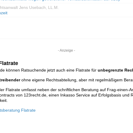
chtsanwalt Jens Usebach, LL.M.
zeit
- Anzeige -
latrate
de können Ratsuchende jetzt auch eine Flatrate für
unbegrenzte Rec
reibender
ohne eigene Rechtsabteilung, aber mit regelmäßigem Ber
r Flatrate umfasst neben der schriftlichen Beratung auf Frag-einen-A
ontracts von 123recht.de, einen Inkasso Service auf Erfolgsbasis und R
keit.
tsberatung Flatrate