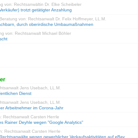
ng von: Rechtsanwältin Dr. Elke Scheibeler
 Verkäufer) trotzt getätigter Anzahlung
 Beratung von: Rechtsanwalt Dr. Felix Hoffmeyer, LL.M.
Nachbarn, durch oberirdische Umbaumaßnahmen
ng von: Rechtsanwalt Michael Böhler
scht
er
chtsanwalt Jens Usebach, LL.M.
entlichen Dienst
chtsanwalt Jens Usebach, LL.M.
er Arbeitnehmer im Corona-Jahr
n: Rechtsanwalt Carsten Herrle
 Rainer Deyhle wegen "Google Analytics"
n: Rechtsanwalt Carsten Herrle
chtsanwälte wegen gewerblicher Verkaufsaktivitäten auf eBay