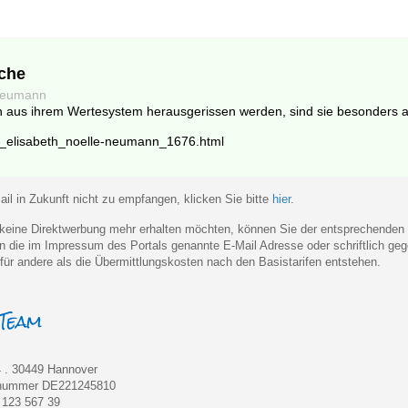
che
-Neumann
us ihrem Wertesystem herausgerissen werden, sind sie besonders anf
tor_elisabeth_noelle-neumann_1676.html
il in Zukunft nicht zu empfangen, klicken Sie bitte
hier
.
eine Direktwerbung mehr erhalten möchten, können Sie der entsprechenden
 an die im Impressum des Portals genannte E-Mail Adresse oder schriftlich 
für andere als die Übermittlungskosten nach den Basistarifen entstehen.
 . 30449 Hannover
rnummer DE221245810
) 123 567 39