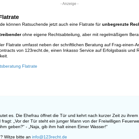
- Anzeige -
latrate
de können Ratsuchende jetzt auch eine Flatrate für
unbegrenzte Rec
reibender
ohne eigene Rechtsabteilung, aber mit regelmäßigem Ber
r Flatrate umfasst neben der schriftlichen Beratung auf Frag-einen-A
ontracts von 123recht.de, einen Inkasso Service auf Erfolgsbasis und R
keit.
tsberatung Flatrate
tet es. Die Ehefrau öffnet die Tür und kehrt nach kurzer Zeit zu ihrem
 fragt: „Vor der Tür steht ein junger Mann von der Freiwilligen Feuerweh
hm geben?“ - „Naja, gib ihm halt einen Eimer Wasser!“
? Witze bitte an
info@123recht.de