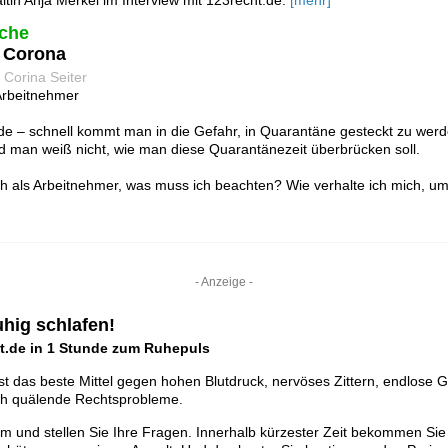
in Anja Merkel im Interview mit 123recht.de.
[mehr]
che
d Corona
 Corina Seiter
Arbeitnehmer
nde – schnell kommt man in die Gefahr, in Quarantäne gesteckt zu wer
d man weiß nicht, wie man diese Quarantänezeit überbrücken soll.
 als Arbeitnehmer, was muss ich beachten? Wie verhalte ich mich, um
- Anzeige -
uhig schlafen!
t.de in 1 Stunde zum Ruhepuls
st das beste Mittel gegen hohen Blutdruck, nervöses Zittern, endlose 
rch quälende Rechtsprobleme.
lem und stellen Sie Ihre Fragen. Innerhalb kürzester Zeit bekommen Sie