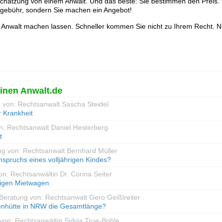
schätzung von einem Anwalt. Und das beste: Sie bestimmen den Preis. 
gsgebühr, sondern Sie machen ein Angebot!
 Anwalt machen lassen. Schneller kommen Sie nicht zu Ihrem Recht. N
inen Anwalt.de
g von: Rechtsanwalt Sascha Steidel
 Krankheit
n: Rechtsanwalt Daniel Hesterberg
t
ng von: Rechtsanwalt Bernhard Müller
anspruchs eines volljährigen Kindes?
on: Rechtsanwältin Dr. Corina Seiter
ligen Mietwagen
 Beratung von: Rechtsanwalt Gero Geißlreiter
tenhütte in NRW die Gesamtlänge?
von: Rechtsanwältin Sylvia True-Bohle