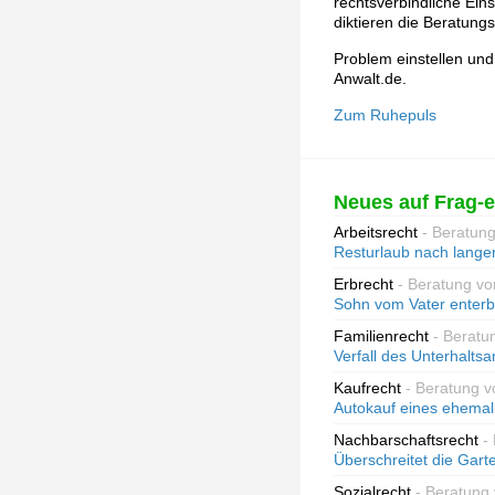
rechtsverbindliche Ein
diktieren die Beratun
Problem einstellen und
Anwalt.de.
Zum Ruhepuls
Neues auf Frag-e
Arbeitsrecht
- Beratun
Resturlaub nach langer
Erbrecht
- Beratung vo
Sohn vom Vater enterb
Familienrecht
- Beratu
Verfall des Unterhalts
Kaufrecht
- Beratung v
Autokauf eines ehema
Nachbarschaftsrecht
-
Überschreitet die Gar
Sozialrecht
- Beratung 