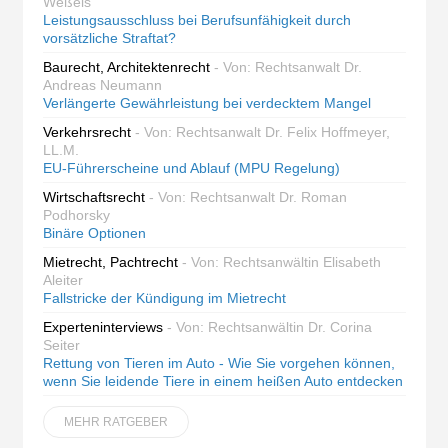
Weßels
Leistungsausschluss bei Berufsunfähigkeit durch
vorsätzliche Straftat?
Baurecht, Architektenrecht
- Von: Rechtsanwalt Dr.
Andreas Neumann
Verlängerte Gewährleistung bei verdecktem Mangel
Verkehrsrecht
- Von: Rechtsanwalt Dr. Felix Hoffmeyer,
LL.M.
EU-Führerscheine und Ablauf (MPU Regelung)
Wirtschaftsrecht
- Von: Rechtsanwalt Dr. Roman
Podhorsky
Binäre Optionen
Mietrecht, Pachtrecht
- Von: Rechtsanwältin Elisabeth
Aleiter
Fallstricke der Kündigung im Mietrecht
Experteninterviews
- Von: Rechtsanwältin Dr. Corina
Seiter
Rettung von Tieren im Auto - Wie Sie vorgehen können,
wenn Sie leidende Tiere in einem heißen Auto entdecken
MEHR RATGEBER