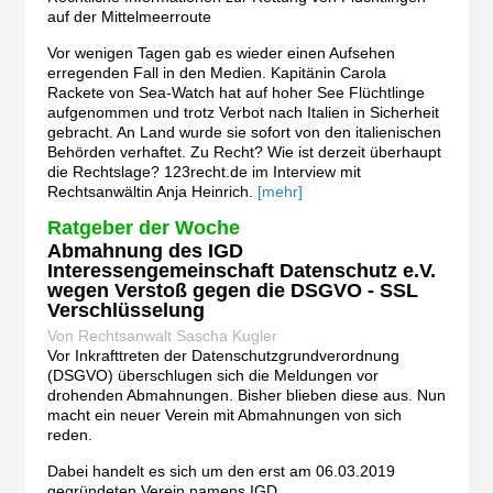
auf der Mittelmeerroute
Vor wenigen Tagen gab es wieder einen Aufsehen
erregenden Fall in den Medien. Kapitänin Carola
Rackete von Sea-Watch hat auf hoher See Flüchtlinge
aufgenommen und trotz Verbot nach Italien in Sicherheit
gebracht. An Land wurde sie sofort von den italienischen
Behörden verhaftet. Zu Recht? Wie ist derzeit überhaupt
die Rechtslage? 123recht.de im Interview mit
Rechtsanwältin Anja Heinrich.
[mehr]
Ratgeber der Woche
Abmahnung des IGD
Interessengemeinschaft Datenschutz e.V.
wegen Verstoß gegen die DSGVO - SSL
Verschlüsselung
Von Rechtsanwalt Sascha Kugler
Vor Inkrafttreten der Datenschutzgrundverordnung
(DSGVO) überschlugen sich die Meldungen vor
drohenden Abmahnungen. Bisher blieben diese aus. Nun
macht ein neuer Verein mit Abmahnungen von sich
reden.
Dabei handelt es sich um den erst am 06.03.2019
gegründeten Verein namens IGD