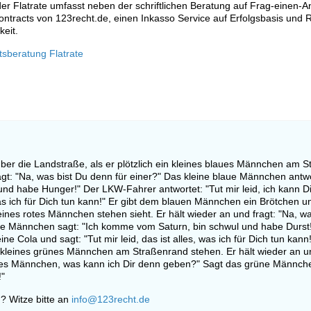
r Flatrate umfasst neben der schriftlichen Beratung auf Frag-einen-A
ontracts von 123recht.de, einen Inkasso Service auf Erfolgsbasis und R
keit.
tsberatung Flatrate
ber die Landstraße, als er plötzlich ein kleines blaues Männchen am 
fragt: "Na, was bist Du denn für einer?" Das kleine blaue Männchen ant
und habe Hunger!" Der LKW-Fahrer antwortet: "Tut mir leid, ich kann Di
as ich für Dich tun kann!" Er gibt dem blauen Männchen ein Brötchen und
ines rotes Männchen stehen sieht. Er hält wieder an und fragt: "Na, was
aue Männchen sagt: "Ich komme vom Saturn, bin schwul und habe Durst
 Cola und sagt: "Tut mir leid, das ist alles, was ich für Dich tun kann!"
in kleines grünes Männchen am Straßenrand stehen. Er hält wieder an u
les Männchen, was kann ich Dir denn geben?" Sagt das grüne Männch
!"
? Witze bitte an
info@123recht.de