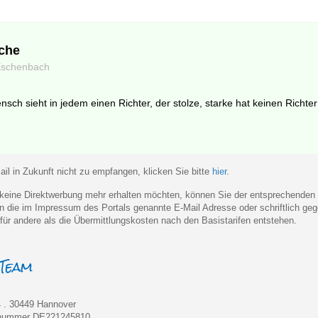
che
Eschenbach
sch sieht in jedem einen Richter, der stolze, starke hat keinen Richter 
il in Zukunft nicht zu empfangen, klicken Sie bitte
hier
.
eine Direktwerbung mehr erhalten möchten, können Sie der entsprechenden
 an die im Impressum des Portals genannte E-Mail Adresse oder schriftlich 
für andere als die Übermittlungskosten nach den Basistarifen entstehen.
 . 30449 Hannover
rnummer DE221245810