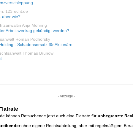
venzverschleppung
on: 123recht.de
- aber wie?
htsanwältin Anja Möhring
ter Arbeitsvertrag gekündigt werden?
tsanwalt Roman Podhorsky
 Holding - Schadensersatz für Aktionäre
Rechtsanwalt Thomas Brunow
t
- Anzeige -
latrate
de können Ratsuchende jetzt auch eine Flatrate für
unbegrenzte Rec
reibender
ohne eigene Rechtsabteilung, aber mit regelmäßigem Ber