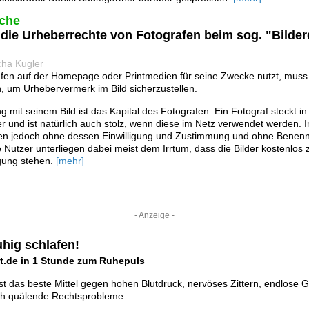
che
 die Urheberrechte von Fotografen beim sog. "Bilderd
cha Kugler
afen auf der Homepage oder Printmedien für seine Zwecke nutzt, muss
n, um Urhebervermerk im Bild sicherzustellen.
 mit seinem Bild ist das Kapital des Fotografen. Ein Fotograf steckt i
lder und ist natürlich auch stolz, wenn diese im Netz verwendet werden. 
afen jedoch ohne dessen Einwilligung und Zustimmung und ohne Benen
e Nutzer unterliegen dabei meist dem Irrtum, dass die Bilder kostenlos 
gung stehen.
[mehr]
- Anzeige -
uhig schlafen!
t.de in 1 Stunde zum Ruhepuls
st das beste Mittel gegen hohen Blutdruck, nervöses Zittern, endlose 
rch quälende Rechtsprobleme.