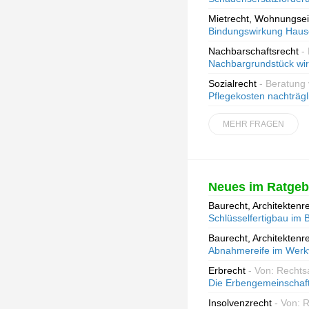
Mietrecht, Wohnungse
Bindungswirkung Hau
Nachbarschaftsrecht
-
Nachbargrundstück wir
Sozialrecht
- Beratung
Pflegekosten nachträgl
MEHR FRAGEN
Neues im Ratgeb
Baurecht, Architektenr
Schlüsselfertigbau im 
Baurecht, Architektenr
Abnahmereife im Werkv
Erbrecht
- Von: Rechts
Die Erbengemeinschaft
Insolvenzrecht
- Von: 