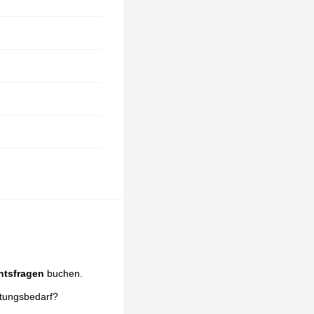
htsfragen
buchen.
atungsbedarf?