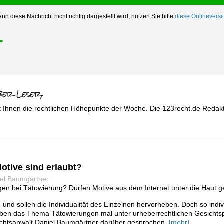
nn diese Nachricht nicht richtig dargestellt wird, nutzen Sie bitte
diese Onlineversi
r
t Ihnen die rechtlichen Höhepunkte der Woche. Die 123recht.de Redakt
Motive sind erlaubt?
iel Baumgärtner
gen bei Tätowierung? Dürfen Motive aus dem Internet unter die Haut 
d und sollen die Individualität des Einzelnen hervorheben. Doch so indi
 haben das Thema Tätowierungen mal unter urheberrechtlichen Gesichts
htsanwalt Daniel Baumgärtner darüber gesprochen.
[mehr]