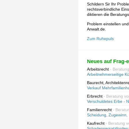
Schildern Sir Ihr Prob
rechtsverbindliche Ein
diktieren die Beratun
Problem einstellen und
Anwalt.de.
Zum Ruhepuls
Neues auf Frag-e
Arbeitsrecht
- Beratun
Arbeitnehmerseitige Kü
Baurecht, Architektenr
Verkauf Mehrfamilienh
Erbrecht
- Beratung vo
Verschuldetes Erbe - N
Familienrecht
- Beratu
Scheidung, Zugewinn,
Kaufrecht
- Beratung v
Schadensersatzforder