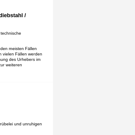
iebstahl /
 technische
n den meisten Fällen
In vielen Fällen werden
nung des Urhebers im
zur weiteren
Grübelei und unruhigen