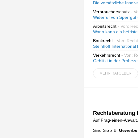
Die vorsätzliche Insol
Verbraucherschutz
- V
Widerruf von Sperrgut 
Arbeitsrecht
- Von: Rec
Wann kann ein befriste
Bankrecht
- Von: Rech
Steinhoff International
Verkehrsrecht
- Von: 
Geblitzt in der Probezei
MEHR RATGEBER
Rechtsberatung F
Auf Frag-einen-Anwalt.
Sind Sie z.B.
Gewerbet