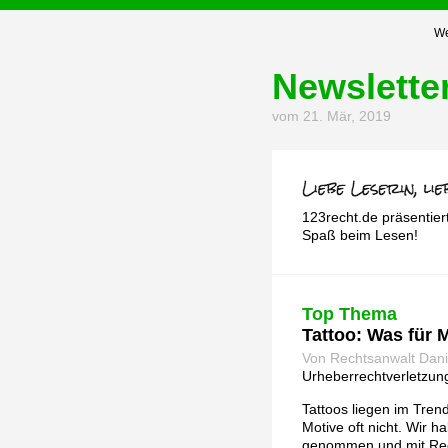
We
Newslette
vom 21. Mär, 2019
123recht.de präsentier
Spaß beim Lesen!
Top Thema
Tattoo: Was für 
Von Rechtsanwalt Dan
Urheberrechtverletzun
Tattoos liegen im Tren
Motive oft nicht. Wir
genommen und mit Rec