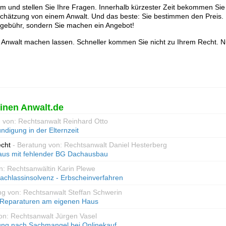
lem und stellen Sie Ihre Fragen. Innerhalb kürzester Zeit bekommen Sie
schätzung von einem Anwalt. Und das beste: Sie bestimmen den Preis. 
gsgebühr, sondern Sie machen ein Angebot!
 Anwalt machen lassen. Schneller kommen Sie nicht zu Ihrem Recht. N
inen Anwalt.de
g von: Rechtsanwalt Reinhard Otto
ndigung in der Elternzeit
echt
- Beratung von: Rechtsanwalt Daniel Hesterberg
aus mit fehlender BG Dachausbau
n: Rechtsanwältin Karin Plewe
achlassinsolvenz - Erbscheinverfahren
ng von: Rechtsanwalt Steffan Schwerin
 Reparaturen am eigenen Haus
on: Rechtsanwalt Jürgen Vasel
ung nach Sachmangel bei Onlinekauf