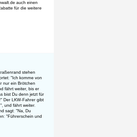
nwalt.de auch einen
abatte für die weitere
Straßenrand stehen
wortet: "Ich komme von
r nur ein Brötchen
 fährt weiter, bis er
 bist Du denn jetzt für
!" Der LKW-Fahrer gibt
, und fährt weiter.
nd sagt: "Na, Du
en: "Führerschein und