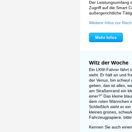
Der Leistungsumfang de
Zugriff auf die Smart C
außergerichtliche Tätig
Weitere Infos zur Rech
Mehr Infos
Witz der Woche
Ein LKW-Fahrer fährt ü
sieht. Er hält an und 
der Venus, bin schwul 
geben, das ist alles, w
am Straßenrand ein kle
einer?" Das kleine bl
dem roten Männchen eine
Schließlich sieht er e
kleines grünes, schwu
Fahrzeugpapiere, bitte
Kennen Sie auch einen