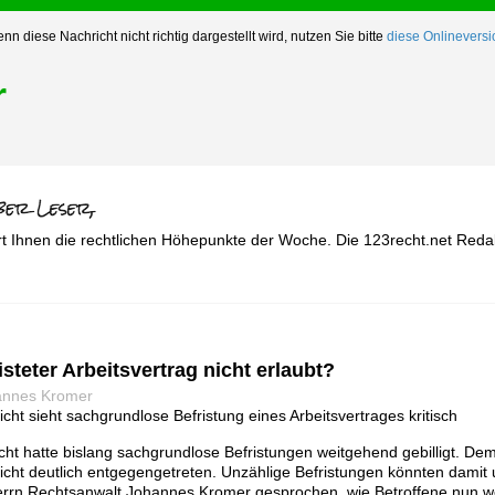
nn diese Nachricht nicht richtig dargestellt wird, nutzen Sie bitte
diese Onlineversi
r
rt Ihnen die rechtlichen Höhepunkte der Woche. Die 123recht.net Reda
isteter Arbeitsvertrag nicht erlaubt?
annes Kromer
ht sieht sachgrundlose Befristung eines Arbeitsvertrages kritisch
ht hatte bislang sachgrundlose Befristungen weitgehend gebilligt. Dem
cht deutlich entgegengetreten. Unzählige Befristungen könnten damit 
Herrn Rechtsanwalt Johannes Kromer gesprochen, wie Betroffene nun we