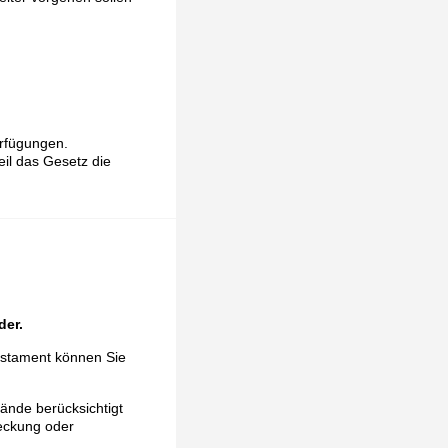
erfügungen.
eil das Gesetz die
der.
Testament können Sie
tände berücksichtigt
reckung oder