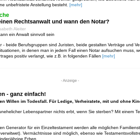
ne unbefristete Anstellung besteht.
[mehr]
che
einen Rechtsanwalt und wann den Notar?
sabeth Aleiter
ann ein Anwalt sinnvoll sein
 - beide Berufsgruppen sind Juristen, beide gestalten Verträge und V
Situationen, in denen man in jedem Fall einen Notar aufsuchen muss, w
trages positiv verlangt, wie z.B. in folgenden Fällen
[mehr]
- Anzeige -
n - ganz einfach!
ten Willen im Todesfall. Für Ledige, Verheiratete, mit und ohne Kin
unehelicher Lebenspartner nichts erbt, wenn Sie sterben? Mit einem 
len Generator für ein Einzeltestament werden alle möglichen Familiens
et, verwitwet). Vermächtnisse sind möglich, ebenso wie Testamentsvollst
nderjährige Erben.