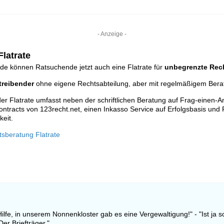
- Anzeige -
latrate
de können Ratsuchende jetzt auch eine Flatrate für
unbegrenzte Rec
reibender
ohne eigene Rechtsabteilung, aber mit regelmäßigem Ber
r Flatrate umfasst neben der schriftlichen Beratung auf Frag-einen-A
ontracts von 123recht.net, einen Inkasso Service auf Erfolgsbasis und 
keit.
tsberatung Flatrate
"Hilfe, in unserem Nonnenkloster gab es eine Vergewaltigung!" - "Ist ja 
Der Briefträger."