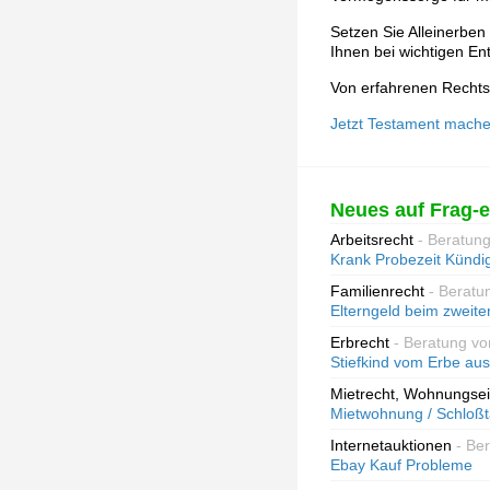
Setzen Sie Alleinerben 
Ihnen bei wichtigen En
Von erfahrenen Rechtsa
Jetzt Testament mache
Neues auf Frag-e
Arbeitsrecht
- Beratun
Krank Probezeit Kündig
Familienrecht
- Beratu
Elterngeld beim zweiten
Erbrecht
- Beratung vo
Stiefkind vom Erbe au
Mietrecht, Wohnungse
Mietwohnung / Schloß
Internetauktionen
- Be
Ebay Kauf Probleme