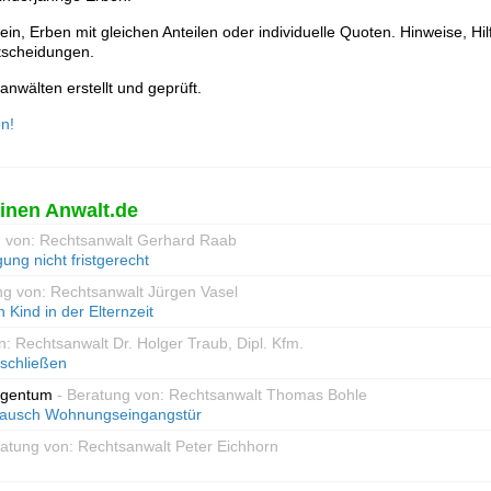
ein, Erben mit gleichen Anteilen oder individuelle Quoten. Hinweise, Hi
tscheidungen.
nwälten erstellt und geprüft.
n!
inen Anwalt.de
g von: Rechtsanwalt Gerhard Raab
ung nicht fristgerecht
ng von: Rechtsanwalt Jürgen Vasel
 Kind in der Elternzeit
n: Rechtsanwalt Dr. Holger Traub, Dipl. Kfm.
sschließen
igentum
- Beratung von: Rechtsanwalt Thomas Bohle
tausch Wohnungseingangstür
ratung von: Rechtsanwalt Peter Eichhorn