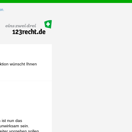
on.
ktion wünscht Ihnen
 ist nun das
unwirksam sein.
iter vorgehen sollen