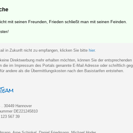
che
icht mit seinen Freunden, Frieden schließt man mit seinen Feinden.
ster/
il in Zukunft nicht zu empfangen, klicken Sie bitte
hier
.
eine Direktwerbung mehr erhalten möchten, können Sie der entsprechenden
 an die im Impressum des Portals genannte E-Mail Adresse oder schriftlich 
für andere als die Übermittlungskosten nach den Basistarifen entstehen.
 . 30449 Hannover
rnummer DE221245810
) 123 567 39
edmann, Arne Schinkel, Daniel Friedmann, Michael Hoder