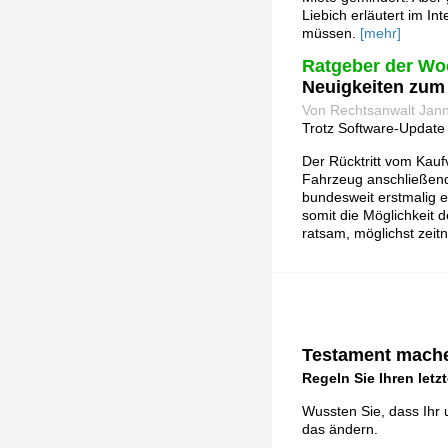
Liebich erläutert im I
müssen.
[mehr]
Ratgeber der Wo
Neuigkeiten zum 
Von Rechtsanwalt Jann
Trotz Software-Update 
Der Rücktritt vom Kau
Fahrzeug anschließend
bundesweit erstmalig e
somit die Möglichkeit 
ratsam, möglichst zei
Testament mache
Regeln Sie Ihren letz
Wussten Sie, dass Ihr 
das ändern.