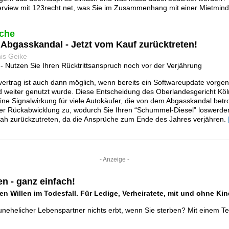
nterview mit 123recht.net, was Sie im Zusammenhang mit einer Mietmin
che
Abgasskandal - Jetzt vom Kauf zurücktreten!
is Geike
- Nutzen Sie Ihren Rücktrittsanspruch noch vor der Verjährung
fvertrag ist auch dann möglich, wenn bereits ein Softwareupdate vor
 weiter genutzt wurde. Diese Entscheidung des Oberlandesgericht Kö
ine Signalwirkung für viele Autokäufer, die von dem Abgasskandal betro
der Rückabwicklung zu, wodurch Sie Ihren “Schummel-Diesel” loswerde
tnah zurückzutreten, da die Ansprüche zum Ende des Jahres verjähren.
- Anzeige -
n - ganz einfach!
ten Willen im Todesfall. Für Ledige, Verheiratete, mit und ohne Kin
unehelicher Lebenspartner nichts erbt, wenn Sie sterben? Mit einem 