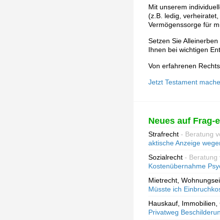
Mit unserem individuel
(z.B. ledig, verheirat
Vermögenssorge für mi
Setzen Sie Alleinerben 
Ihnen bei wichtigen En
Von erfahrenen Rechtsa
Jetzt Testament mache
Neues auf Frag-e
Strafrecht
- Beratung 
aktische Anzeige wege
Sozialrecht
- Beratung
Kostenübernahme Psyc
Mietrecht, Wohnungse
Müsste ich Einbruchkos
Hauskauf, Immobilien,
Privatweg Beschilderu