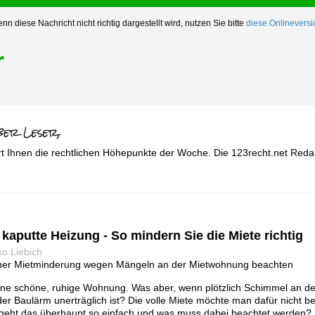
nn diese Nachricht nicht richtig dargestellt wird, nutzen Sie bitte
diese Onlineversi
r
rt Ihnen die rechtlichen Höhepunkte der Woche. Die 123recht.net Reda
kaputte Heizung - So mindern Sie die Miete richtig
o Liebich
iner Mietminderung wegen Mängeln an der Mietwohnung beachten
ne schöne, ruhige Wohnung. Was aber, wenn plötzlich Schimmel an der 
der Baulärm unerträglich ist? Die volle Miete möchte man dafür nicht be
 geht das überhaupt so einfach und was muss dabei beachtet werden?