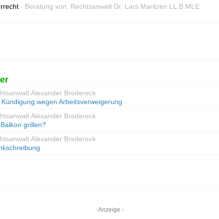
rrecht
- Beratung von: Rechtsanwalt Dr. Lars Maritzen LL.B MLE
er
chtsanwalt Alexander Bredereck
 – Kündigung wegen Arbeitsverweigerung
chtsanwalt Alexander Bredereck
Balkon grillen?
chtsanwalt Alexander Bredereck
ankschreibung
- Anzeige -