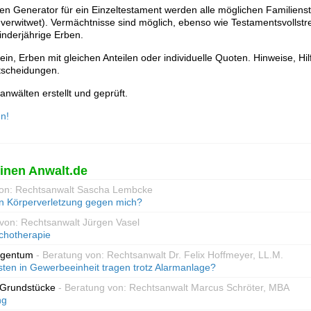
len Generator für ein Einzeltestament werden alle möglichen Familiens
et, verwitwet). Vermächtnisse sind möglich, ebenso wie Testamentsvollst
nderjährige Erben.
ein, Erben mit gleichen Anteilen oder individuelle Quoten. Hinweise, Hi
tscheidungen.
nwälten erstellt und geprüft.
n!
inen Anwalt.de
von: Rechtsanwalt Sascha Lembcke
n Körperverletzung gegen mich?
 von: Rechtsanwalt Jürgen Vasel
hotherapie
igentum
- Beratung von: Rechtsanwalt Dr. Felix Hoffmeyer, LL.M.
ten in Gewerbeeinheit tragen trotz Alarmanlage?
 Grundstücke
- Beratung von: Rechtsanwalt Marcus Schröter, MBA
ng