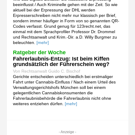
beeinflusst / Auch Kriminelle gehen mit der Zeit. So wie
aktuell bei der Erpressung der DHL werden
Erpresserschreiben nicht mehr nur klassisch per Brief,
sondern immer häufiger in Form von so genannten QR-
Codes verfasst. Grund genug für 123recht.net, das
einmal mit dem Sprachprofiler Professor Dr. Drommel
und Rechtsanwalt und Krim.-Dir. a.D. Willy Burgmer zu
beleuchten.
[mehr]
Ratgeber der Woche
Fahrerlaubnis-Entzug: Ist beim Kiffen
grundsätzlich der Führerschein weg?
Von Rechtsanwalt Guido C. Bischof
Gerichte entscheiden unterschiedlich bei erstmaliger
Fahrt unter Cannabis-Einfluss / Nach einem Urteil des
Verwaltungsgerichtshofs München soll bei einem
gelegentlichen Cannabiskonsumenten die
Fahrerlaubnisbehörde die Fahrerlaubnis nicht ohne
weiteres entziehen dürfen.
[mehr]
- Anzeige -