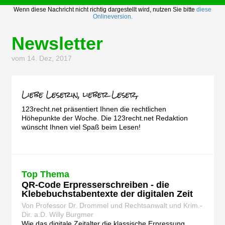
Wenn diese Nachricht nicht richtig dargestellt wird, nutzen Sie bitte
diese
Onlineversion.
Newsletter
vom 14. Dez, 2017
123recht.net präsentiert Ihnen die rechtlichen
Höhepunkte der Woche. Die 123recht.net Redaktion
wünscht Ihnen viel Spaß beim Lesen!
Top Thema
QR-Code Erpresserschreiben - die
Klebebuchstabentexte der digitalen Zeit
Von Professor Dr. Drommel und Rechtsanwalt und Krim.-
Dir. a.D. Willy Burgmer
Wie das digitale Zeitalter die klassische Erpressung