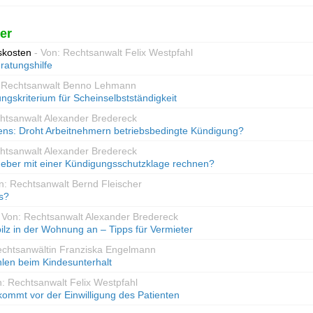
er
skosten
- Von: Rechtsanwalt Felix Westpfahl
ratungshilfe
: Rechtsanwalt Benno Lehmann
gskriterium für Scheinselbstständigkeit
chtsanwalt Alexander Bredereck
ens: Droht Arbeitnehmern betriebsbedingte Kündigung?
chtsanwalt Alexander Bredereck
eber mit einer Kündigungsschutzklage rechnen?
n: Rechtsanwalt Bernd Fleischer
s?
 Von: Rechtsanwalt Alexander Bredereck
ilz in der Wohnung an – Tipps für Vermieter
echtsanwältin Franziska Engelmann
len beim Kindesunterhalt
n: Rechtsanwalt Felix Westpfahl
kommt vor der Einwilligung des Patienten