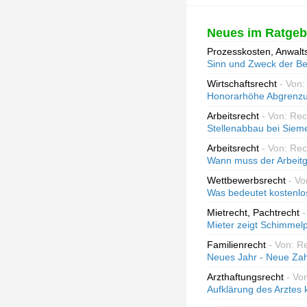
Neues im Ratgeb
Prozesskosten, Anwalt
Sinn und Zweck der Be
Wirtschaftsrecht
- Von
Honorarhöhe Abgrenzun
Arbeitsrecht
- Von: Re
Stellenabbau bei Siem
Arbeitsrecht
- Von: Re
Wann muss der Arbeitg
Wettbewerbsrecht
- Vo
Was bedeutet kostenlo
Mietrecht, Pachtrecht
-
Mieter zeigt Schimmelp
Familienrecht
- Von: R
Neues Jahr - Neue Zah
Arzthaftungsrecht
- Vo
Aufklärung des Arztes 