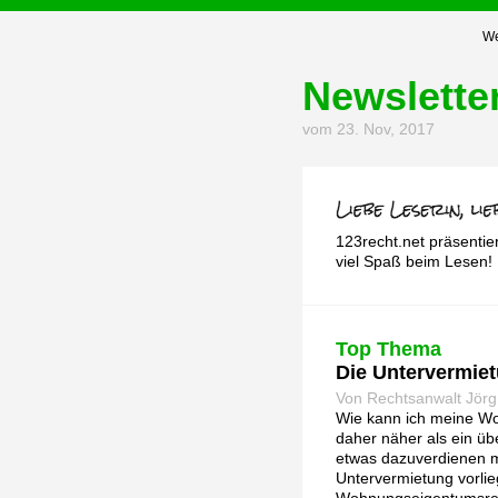
We
Newslette
vom 23. Nov, 2017
123recht.net präsentie
viel Spaß beim Lesen!
Top Thema
Die Untervermi
Von Rechtsanwalt Jörg
Wie kann ich meine Wo
daher näher als ein übe
etwas dazuverdienen m
Untervermietung vorlie