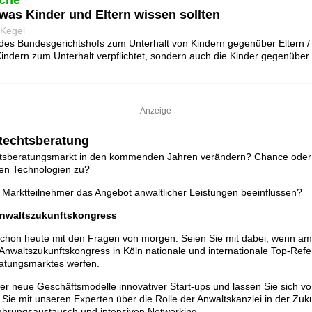
che
 was Kinder und Eltern wissen sollten
 Kegel
s Bundesgerichtshofs zum Unterhalt von Kindern gegenüber Eltern / N
indern zum Unterhalt verpflichtet, sondern auch die Kinder gegenüber
- Anzeige -
 Rechtsberatung
htsberatungsmarkt in den kommenden Jahren verändern? Chance oder
n Technologien zu?
 Marktteilnehmer das Angebot anwaltlicher Leistungen beeinflussen?
Anwaltszukunftskongress
schon heute mit den Fragen von morgen. Seien Sie mit dabei, wenn am
waltszukunftskongress in Köln nationale und internationale Top-Refer
atungsmarktes werfen.
ber neue Geschäftsmodelle innovativer Start-ups und lassen Sie sich vo
n Sie mit unseren Experten über die Rolle der Anwaltskanzlei in der Zuk
hrungsaustausch und intensiven Networking.