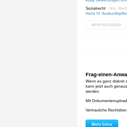
eBay Bewertungen ent
Sozialrecht
- Von: Rec
Hartz IV: Auskunftspfli
MEHR RATGEBER
Frag-einen-Anwal
Wenn es ganz diskret s
kann jetzt auch genau
werden.
Mit Dokumentenupload, 
Vertrauliche Rechtsbe
Mehr Infos