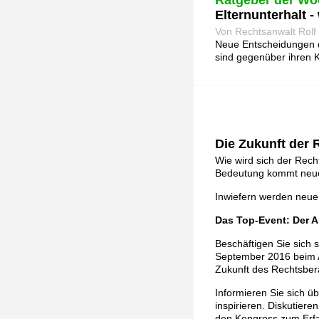
Ratgeber der Wo
Elternunterhalt -
Von Rechtsanwalt Rolf
Neue Entscheidungen de
sind gegenüber ihren K
Die Zukunft der
Wie wird sich der Rec
Bedeutung kommt neue
Inwiefern werden neue
Das Top-Event: Der 
Beschäftigen Sie sich 
September 2016 beim An
Zukunft des Rechtsber
Informieren Sie sich ü
inspirieren. Diskutiere
den Kongress zum Erfa