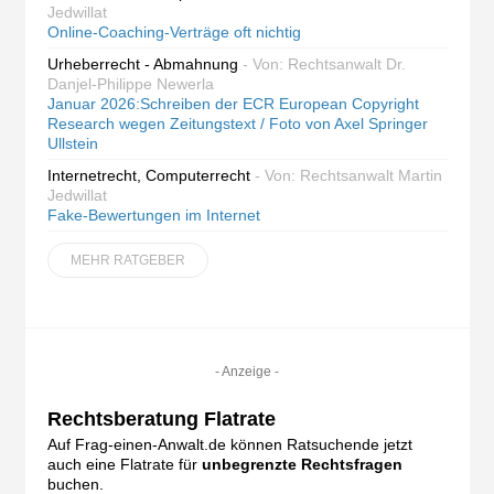
Jedwillat
Online-Coaching-Verträge oft nichtig
Urheberrecht - Abmahnung
- Von: Rechtsanwalt Dr.
Danjel-Philippe Newerla
Januar 2026:Schreiben der ECR European Copyright
Research wegen Zeitungstext / Foto von Axel Springer
Ullstein
Internetrecht, Computerrecht
- Von: Rechtsanwalt Martin
Jedwillat
Fake-Bewertungen im Internet
MEHR RATGEBER
- Anzeige -
Rechtsberatung Flatrate
Auf Frag-einen-Anwalt.de können Ratsuchende jetzt
auch eine Flatrate für
unbegrenzte Rechtsfragen
buchen.