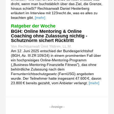
droht, wenn man buchstäblich über das Ziel, die Grenze,
hinaus schießt? Rechtsanwalt Daniel Hesterberg
erläutert im Interview mit 123recht.de, was es alles zu
beachten gibt.
[mehr]
Ratgeber der Woche
BGH: Online Mentoring & Online
Coaching ohne Zulassung nichtig -
Schutznorm sichert Rücktritt
Von Rechtsanwalt Ümit Yildirim, LL.M.
Am 12. Juni 2025 entschied der Bundesgerichtshof
(BGH, Az. III ZR 109/24) in einem prominenten Fall über
ein hochpreisiges Online-Mentoring-Programm
(„Business-Mentoring‑Finanzielle Fitness"), das ohne
behördliche Zulassung nach dem
Fernunterrichtsschutzgesetz (FernUSG) angeboten
wurde. Der Teilnehmer hatte insgesamt 47.600 €, davon
23.800 € bereits gezahlt, vom Anbieter verlangt.
[mehr]
- Anzeige -