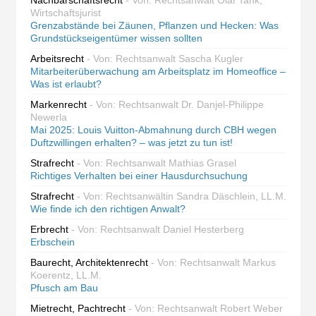
Nachbarschaftsrecht
- Von: Rechtsanwalt Olaf Tank,
Wirtschaftsjurist
Grenzabstände bei Zäunen, Pflanzen und Hecken: Was
Grundstückseigentümer wissen sollten
Arbeitsrecht
- Von: Rechtsanwalt Sascha Kugler
Mitarbeiterüberwachung am Arbeitsplatz im Homeoffice –
Was ist erlaubt?
Markenrecht
- Von: Rechtsanwalt Dr. Danjel-Philippe
Newerla
Mai 2025: Louis Vuitton-Abmahnung durch CBH wegen
Duftzwillingen erhalten? – was jetzt zu tun ist!
Strafrecht
- Von: Rechtsanwalt Mathias Grasel
Richtiges Verhalten bei einer Hausdurchsuchung
Strafrecht
- Von: Rechtsanwältin Sandra Däschlein, LL.M.
Wie finde ich den richtigen Anwalt?
Erbrecht
- Von: Rechtsanwalt Daniel Hesterberg
Erbschein
Baurecht, Architektenrecht
- Von: Rechtsanwalt Markus
Koerentz, LL.M.
Pfusch am Bau
Mietrecht, Pachtrecht
- Von: Rechtsanwalt Robert Weber