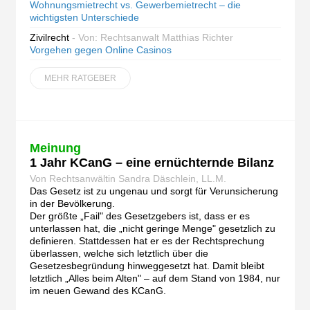
Wohnungsmietrecht vs. Gewerbemietrecht – die
wichtigsten Unterschiede
Zivilrecht
- Von: Rechtsanwalt Matthias Richter
Vorgehen gegen Online Casinos
MEHR RATGEBER
Meinung
1 Jahr KCanG – eine ernüchternde Bilanz
Von Rechtsanwältin Sandra Däschlein, LL.M.
Das Gesetz ist zu ungenau und sorgt für Verunsicherung
in der Bevölkerung.
Der größte „Fail" des Gesetzgebers ist, dass er es
unterlassen hat, die „nicht geringe Menge" gesetzlich zu
definieren. Stattdessen hat er es der Rechtsprechung
überlassen, welche sich letztlich über die
Gesetzesbegründung hinweggesetzt hat. Damit bleibt
letztlich „Alles beim Alten" – auf dem Stand von 1984, nur
im neuen Gewand des KCanG.